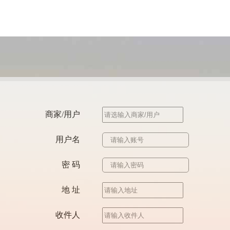
商家/用户
用户名
密 码
地 址
收件人