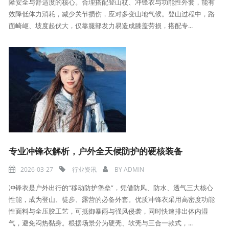
障安全与舒适度的核心。合理搭配登山杖、冲锋衣与功能性外套，能有
效降低体力消耗，减少关节损伤，应对多变山地气候。登山过程中，路
面崎岖、坡度起伏大，仅靠腿部发力易造成膝盖劳损，搭配专...
专业冲锋衣解析，户外全天候防护的硬核装备
2026-03-27
行业资讯
BY
ADMIN
冲锋衣是户外出行的“移动防护堡垒”，凭借防风、防水、透气三大核心
性能，成为登山、徒步、露营的必备外套。优质冲锋衣采用高密度功能
性面料与全压胶工艺，可抵御暴雨与强风侵袭，同时快速排出体内湿
气，避免闷热黏身。根据场景分为硬壳、软壳与三合一款式，...