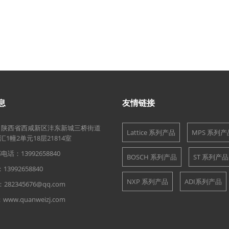
息
友情链接
：陕西省西咸新区沣东新城三桥街道
Lattice 系列产品
MPS 系列产
1幢2单元18层21814室
话：13992658840
BOSCH 系列产品
ST 系列产品
13992658840
NXP 系列产品
ADI系列产品
282345676@qq.com
ww.quanweizj.com