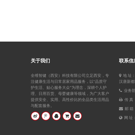
关于我们
联系信
全维智健（西安）科技有限公司立足西安，专
地 址
注健康生活与日常居家用品服务，以“品质守
汉唐新都汇
护生活、贴心服务大众”为理念，深耕个人护
业务部电
理、日用百货、母婴健康等领域，为广大客户
提供安全、实用、高性价比的全品类生活用品
传 真：
与配套服务。
邮 箱：
网 址：w