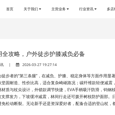
首页
关于我们
主营业务
行业资讯
多店
用全攻略，户外徒步护膝减负必备
资讯
|
2026-03-27 19:27:14
徒步者的“第三条腿”，在减负、护膝、稳定身体等方面作用显
款坚固耐造、性价比高，适合复杂崎岖路况；碳纤维款轻便减震
材质与杖尖设计，外锁款调节快捷，EVA手柄吸汗防滑，钨钢
坡支撑发力，下坡缓冲减震，林间行走还可拨开树枝防护面部。
避免松动断裂。无论新手还是资深爱好者，配备合适的登山杖，