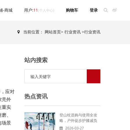
铺-商城
用户:
11
购物车
登录
(个人中心)
当前位置：
网站首页
>
行业资讯
>
行业资讯
站内搜索
套，应对
热点资讯
软壳外
注重实
耐磨、
登山杖选购与使用全攻
略，户外徒步护膝减负
与场景
2026-03-27