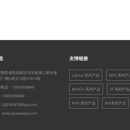
息
友情链接
：陕西省西咸新区沣东新城三桥街道
Lattice 系列产品
MPS 系列产
1幢2单元18层21814室
话：13992658840
BOSCH 系列产品
ST 系列产品
13992658840
NXP 系列产品
ADI系列产品
282345676@qq.com
ww.quanweizj.com