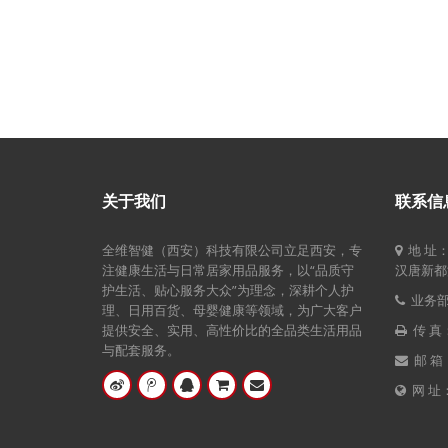
关于我们
联系信
全维智健（西安）科技有限公司立足西安，专
地 址
注健康生活与日常居家用品服务，以“品质守
汉唐新都汇
护生活、贴心服务大众”为理念，深耕个人护
业务部电
理、日用百货、母婴健康等领域，为广大客户
提供安全、实用、高性价比的全品类生活用品
传 真：
与配套服务。
邮 箱：
网 址：w