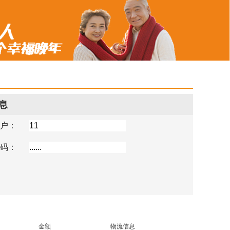
息
 户：
 码：
金额
物流信息