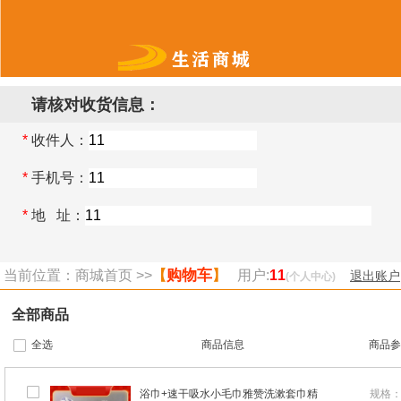
请核对收货信息：
*
收件人：
*
手机号：
*
地 址：
购物车
当前位置：
商城首页
>>
【
】
用户:
11
退出账户
(个人中心)
全部商品
全选
商品信息
商品参
浴巾+速干吸水小毛巾雅赞洗漱套巾精
规格：ht